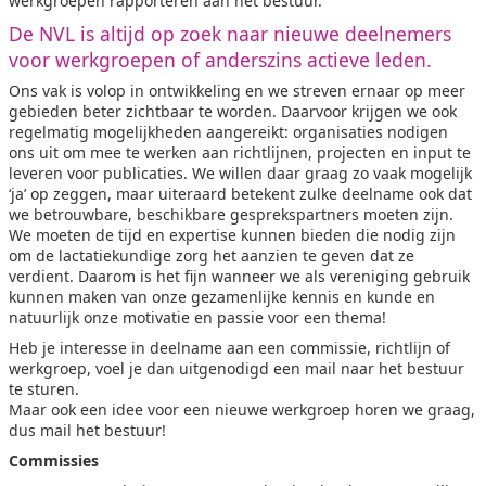
werkgroepen rapporteren aan het bestuur.
De NVL is altijd op zoek naar nieuwe deelnemers
voor werkgroepen of anderszins actieve leden.
Ons vak is volop in ontwikkeling en we streven ernaar op meer
gebieden beter zichtbaar te worden. Daarvoor krijgen we ook
regelmatig mogelijkheden aangereikt: organisaties nodigen
ons uit om mee te werken aan richtlijnen, projecten en input te
leveren voor publicaties. We willen daar graag zo vaak mogelijk
‘ja’ op zeggen, maar uiteraard betekent zulke deelname ook dat
we betrouwbare, beschikbare gesprekspartners moeten zijn.
We moeten de tijd en expertise kunnen bieden die nodig zijn
om de lactatiekundige zorg het aanzien te geven dat ze
verdient. Daarom is het fijn wanneer we als vereniging gebruik
kunnen maken van onze gezamenlijke kennis en kunde en
natuurlijk onze motivatie en passie voor een thema!
Heb je interesse in deelname aan een commissie, richtlijn of
werkgroep, voel je dan uitgenodigd een mail naar het bestuur
te sturen.
Maar ook een idee voor een nieuwe werkgroep horen we graag,
dus mail het bestuur!
Commissies