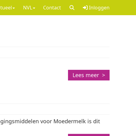
tueel
NVL
Contact
Inloggen
Lees meer >
ngingsmiddelen voor Moedermelk is dit