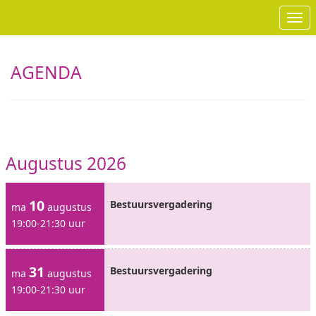
Ope
AGENDA
Augustus 2026
10
Bestuursvergadering
ma
augustus
19:00-21:30 uur
31
Bestuursvergadering
ma
augustus
19:00-21:30 uur