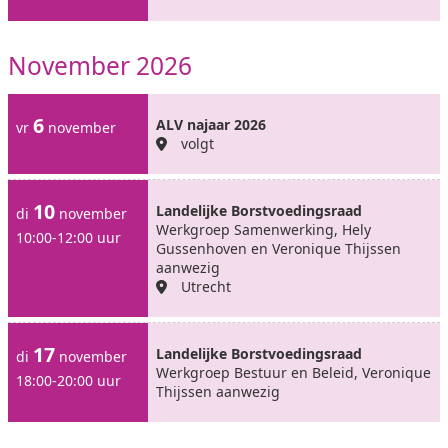
November 2026
6
ALV najaar 2026
vr
november
volgt
10
Landelijke Borstvoedingsraad
di
november
Werkgroep Samenwerking, Hely
10:00-12:00 uur
Gussenhoven en Veronique Thijssen
aanwezig
Utrecht
17
Landelijke Borstvoedingsraad
di
november
Werkgroep Bestuur en Beleid, Veronique
18:00-20:00 uur
Thijssen aanwezig