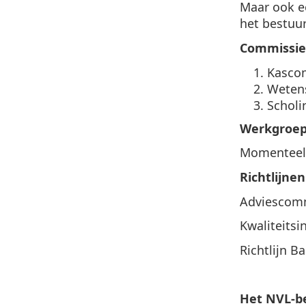
Maar ook e
het bestuur
Commissie
Kascom
Weten
Schol
Werkgroe
Momenteel 
Richtlijnen
Adviescomm
Kwaliteitsi
Richtlijn B
Het NVL-be