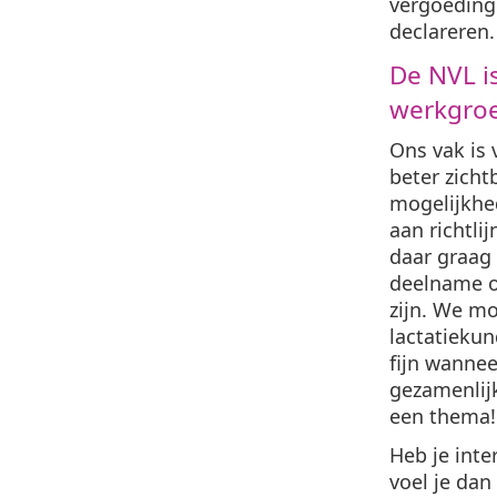
vergoeding
declareren
De NVL i
werkgroe
Ons vak is 
beter zicht
mogelijkhe
aan richtli
daar graag 
deelname o
zijn. We mo
lactatiekun
fijn wanne
gezamenlijk
een thema!
Heb je inte
voel je dan