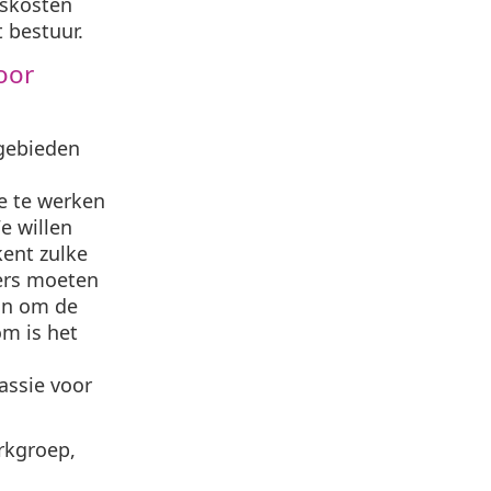
iskosten
 bestuur.
oor
 gebieden
e te werken
e willen
kent zulke
ers moeten
ijn om de
om is het
assie voor
rkgroep,