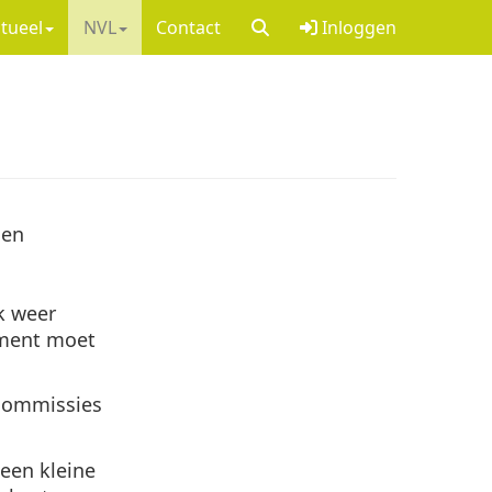
tueel
NVL
Contact
Inloggen
Een
k weer
ument moet
 commissies
een kleine