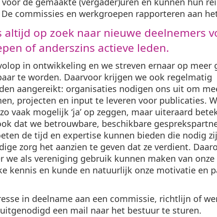
 voor de gemaakte (vergader)uren en kunnen hun re
. De commissies en werkgroepen rapporteren aan het
s altijd op zoek naar nieuwe deelnemers v
pen of anderszins actieve leden.
volop in ontwikkeling en we streven ernaar op meer
baar te worden. Daarvoor krijgen we ook regelmatig
den aangereikt: organisaties nodigen ons uit om me
jnen, projecten en input te leveren voor publicaties. W
zo vaak mogelijk ‘ja’ op zeggen, maar uiteraard bete
ok dat we betrouwbare, beschikbare gesprekspartn
eten de tijd en expertise kunnen bieden die nodig z
dige zorg het aanzien te geven dat ze verdient. Daar
er we als vereniging gebruik kunnen maken van onze
e kennis en kunde en natuurlijk onze motivatie en p
resse in deelname aan een commissie, richtlijn of we
 uitgenodigd een mail naar het bestuur te sturen.