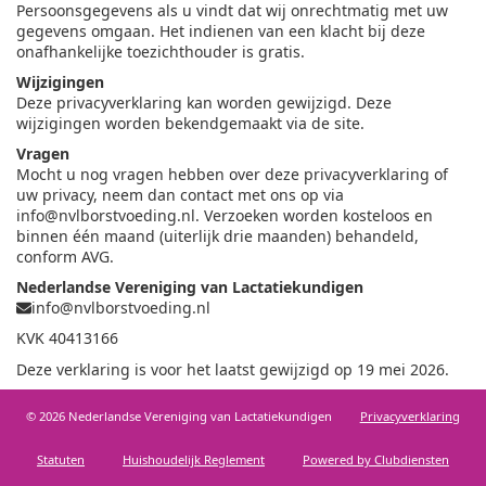
Persoonsgegevens als u vindt dat wij onrechtmatig met uw
gegevens omgaan. Het indienen van een klacht bij deze
onafhankelijke toezichthouder is gratis.
Wijzigingen
Deze privacyverklaring kan worden gewijzigd. Deze
wijzigingen worden bekendgemaakt via de site.
Vragen
Mocht u nog vragen hebben over deze privacyverklaring of
uw privacy, neem dan contact met ons op via
info@nvlborstvoeding.nl
. Verzoeken worden kosteloos en
binnen één maand (uiterlijk drie maanden) behandeld,
conform AVG.
Nederlandse Vereniging van Lactatiekundigen
info@nvlborstvoeding.nl
KVK 40413166
Deze verklaring is voor het laatst gewijzigd op 19 mei 2026.
© 2026 Nederlandse Vereniging van Lactatiekundigen
Privacy­verkla­ring
Sta­tu­ten
Huis­houdelijk Regle­ment
Power­ed by Clubdiensten