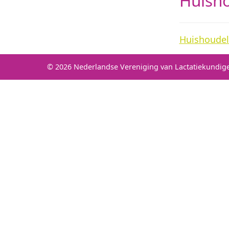
Huisho
Huishoudel
© 2026 Nederlandse Vereniging van Lactatiekundig