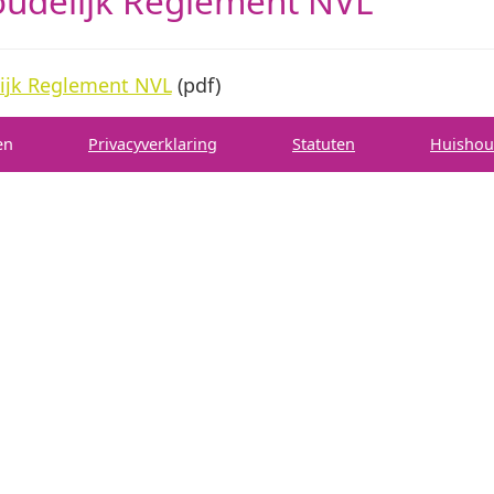
udelijk Reglement NVL
ijk Reglement NVL
(pdf)
en
Privacy­verkla­ring
Sta­tu­ten
Huis­hou